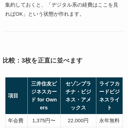
集約しておくと、「デジタル系の経費はここを見
ればOK」という状態が作れます。
比較：3枚を正直に並べます
三井住友ビ
セゾンプラ
ライフカ
ジネスカー
チナ・ビジ
ードビジ
項目
ド for Own
ネス・アメ
ネスライ
ers
ックス
ト
年会費
1,375円〜
22,000円
永年無料