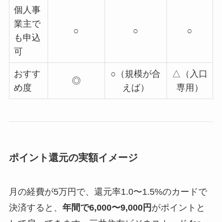
個人事
業主で
○
○
○
も申込
可
おすす
○（規模が合
△（入口
◎
め度
えば）
専用）
ポイント還元の実額イメージ
月の経費が5万円で、還元率1.0〜1.5%のカードで
決済すると、
年間で6,000〜9,000円
がポイントと