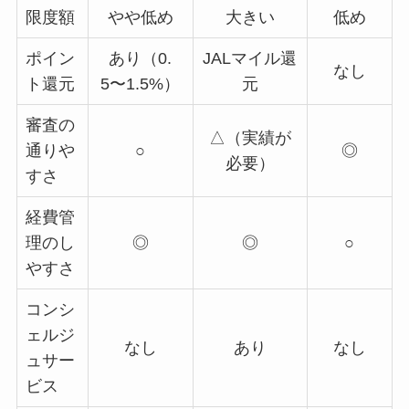
限度額
やや低め
大きい
低め
ポイン
あり（0.
JALマイル還
なし
ト還元
5〜1.5%）
元
審査の
△（実績が
通りや
○
◎
必要）
すさ
経費管
理のし
◎
◎
○
やすさ
コンシ
ェルジ
なし
あり
なし
ュサー
ビス